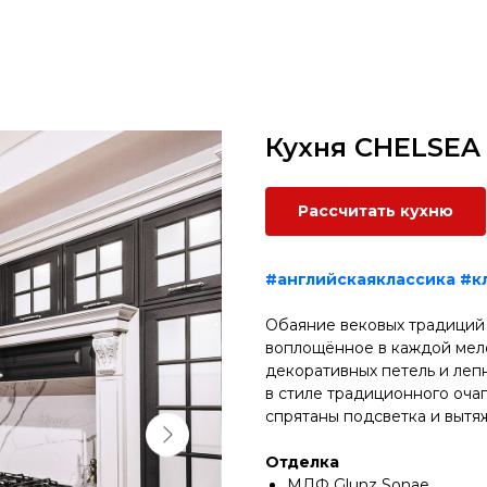
Кухня CHELSEA
Рассчитать кухню
#английскаяклассика
#к
Обаяние вековых традиций 
воплощённое в каждой мело
декоративных петель и леп
в стиле традиционного оча
спрятаны подсветка и вытя
Отделка
МДФ Glunz Sonae