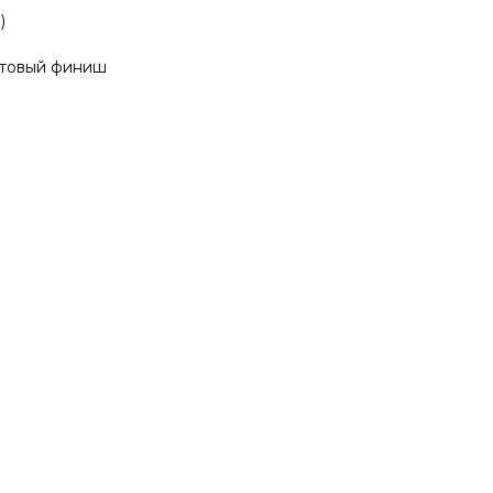
)
атовый финиш