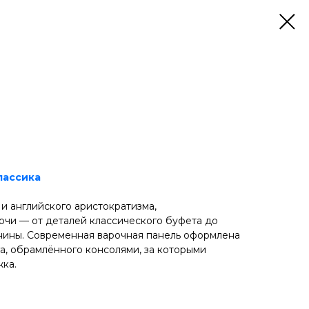
лассика
и английского аристократизма,
чи — от деталей классического буфета до
нины. Современная варочная панель оформлена
га, обрамлённого консолями, за которыми
жка.